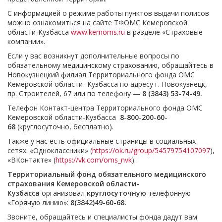
С информацией о режиме работы пунктов выдачи полисов
можно ознакомиться на сайте ТФОМС Кемеровской
области-Кузбасса
www.kemoms.ru
в разделе «Страховые
компании».
Если у вас возникнут дополнительные вопросы по
обязательному медицинскому страхованию, обращайтесь в
Новокузнецкий филиал Территориального фонда ОМС
Кемеровской области- Кузбасса по адресу г. Новокузнецк,
пр. Строителей, 67 или по телефону —
8 (3843) 53-74-49.
Телефон Контакт-центра Территориального фонда ОМС
Кемеровской области-Кузбасса
8-800-200-60-
68
(круглосуточно, бесплатно).
Также у нас есть официальные страницы в социальных
сетях: «Одноклассники» (
https://ok.ru/group/54579754107097
),
«ВКонтакте» (
https://vk.com/oms_nvk
).
Территориальный фонд обязательного медицинского
страхования Кемеровской области-
Кузбасса
организовал
круглосуточную
телефонную
«Горячую линию»:
8(3842)49-60-68.
Звоните, обращайтесь и специалисты фонда дадут вам