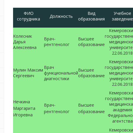
ФИО
Вид
Учебное
Должность
сотрудника
образования
заведение
Кемеровск
Колесник
государствен
Врач-
Высшее
Дарья
медицински
рентгенолог
образование
Алексеевна
университе
22.06.2018
Кемеровск
Врач
государствен
Мулин Максим
Высшее
функциональной
медицински
Сергеевич
образование
диагностики
университе
22.06.2018
Кемеровск
государствен
Нечкина
медицинска
Врач-
Высшее
Маргарита
академия
рентгенолог
образование
Игоревна
Федерально
агентства
Кемеровск