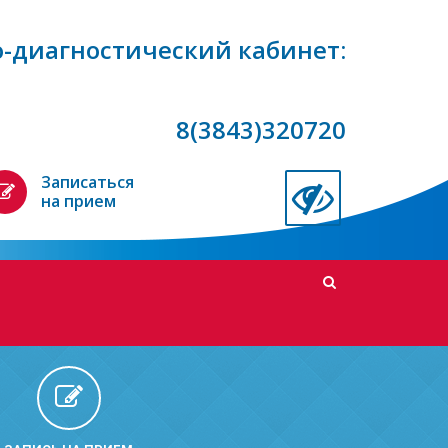
-диагностический кабинет:
8(3843)320720
Записаться
на прием