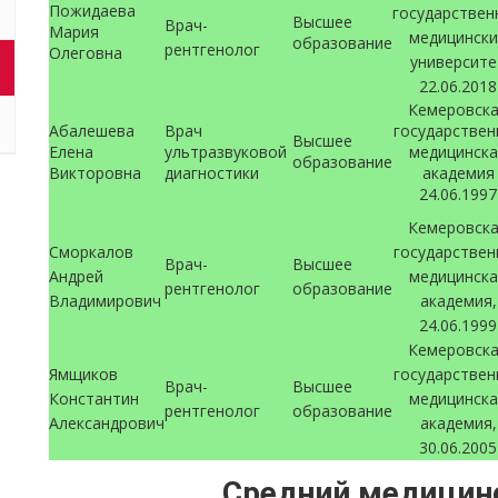
Пожидаева
государствен
Высшее
Врач-
Мария
медицински
образование
рентгенолог
Олеговна
университе
22.06.2018
Кемеровск
Абалешева
Врач
государствен
Высшее
Елена
ультразвуковой
медицинска
образование
Викторовна
диагностики
академия
24.06.1997
Кемеровск
Сморкалов
государствен
Врач-
Высшее
Андрей
медицинска
рентгенолог
образование
Владимирович
академия,
24.06.1999
Кемеровск
Ямщиков
государствен
Врач-
Высшее
Константин
медицинска
рентгенолог
образование
Александрович
академия,
30.06.2005
Средний медицин