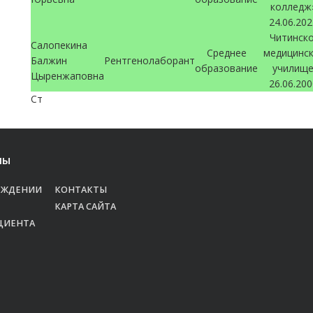
колледж
24.06.20
Читинск
Салопекина
Среднее
медицинс
Балжин
Рентгенолаборант
образование
училище
Цыренжаповна
26.06.20
Ст
лы
ЕЖДЕНИИ
КОНТАКТЫ
КАРТА САЙТА
ЦИЕНТА