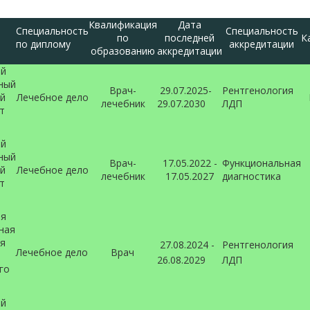
Квалификация
Дата
Специальность
Специальность
по
последней
К
по диплому
аккредитации
образованию
аккредитации
ий
ный
Врач-
29.07.2025-
Рентгенология
й
Лечебное дело
лечебник
29.07.2030
ЛДП
т
ий
ный
Врач-
17.05.2022 -
Функциональная
й
Лечебное дело
лечебник
17.05.2027
диагностика
т
ая
ная
я
27.08.2024 -
Рентгенология
Лечебное дело
Врач
П
26.08.2029
ЛДП
го
ий