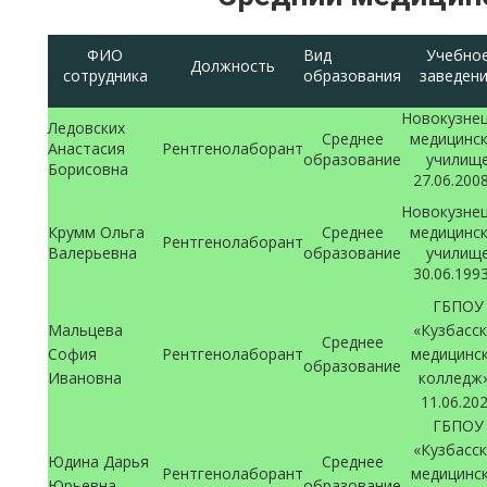
ФИО
Вид
Учебно
Должность
сотрудника
образования
заведен
Новокузне
Ледовских
Среднее
медицинс
Анастасия
Рентгенолаборант
образование
училищ
Борисовна
27.06.200
Новокузне
Крумм Ольга
Среднее
медицинс
Рентгенолаборант
Валерьевна
образование
училищ
30.06.199
ГБПОУ
Мальцева
«Кузбасс
Среднее
София
Рентгенолаборант
медицинс
образование
Ивановна
колледж
11.06.20
ГБПОУ
«Кузбасс
Юдина Дарья
Среднее
Рентгенолаборант
медицинс
Юрьевна
образование