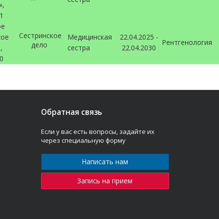
»,
21
ое
Сестринское
кое
Медицинская
22.04.2025 -
Рентгенология
дело
,
сестра
22.04.2030
00
Обратная связь
Если у вас есть вопросы, задайте их
через специальную форму
Написать нам
Запись на прием