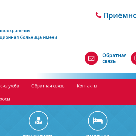
Приёмно
авоохранения
кционная больница имени
Обратная
связь
с-служба
Обратная связь
Контакты
просы