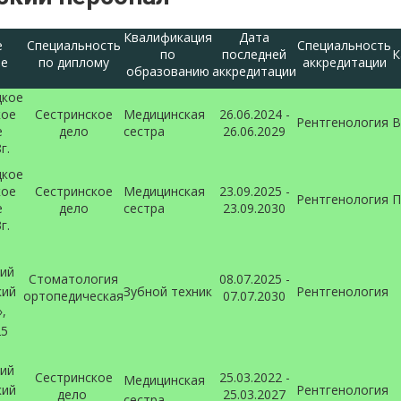
Квалификация
Дата
е
Специальность
Специальность
по
последней
К
ие
по диплому
аккредитации
образованию
аккредитации
цкое
кое
Сестринское
Медицинская
26.06.2024 -
Рентгенология
В
е
дело
сестра
26.06.2029
8г.
цкое
кое
Сестринское
Медицинская
23.09.2025 -
Рентгенология
П
е
дело
сестра
23.09.2030
3г.
кий
Стоматология
08.07.2025 -
кий
Зубной техник
Рентгенология
ортопедическая
07.07.2030
»,
25
кий
Сестринское
25.03.2022 -
Медицинская
кий
Рентгенология
дело
25.03.2027
сестра