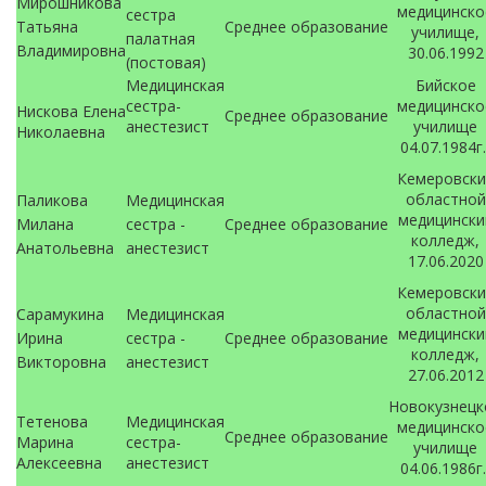
Мирошникова
медицинско
сестра
Татьяна
Среднее образование
училище,
палатная
Владимировна
30.06.1992
(постовая)
Медицинская
Бийское
сестра-
медицинско
Нискова Елена
Среднее образование
анестезист
училище
Николаевна
04.07.1984г
Кемеровски
областной
Паликова
Медицинская
медицински
Милана
сестра -
Среднее образование
колледж,
Анатольевна
анестезист
17.06.2020
Кемеровски
областной
Сарамукина
Медицинская
медицински
Ирина
сестра -
Среднее образование
колледж,
Викторовна
анестезист
27.06.2012
Новокузнецк
Тетенова
Медицинская
медицинско
Среднее образование
Марина
сестра-
училище
Алексеевна
анестезист
04.06.1986г