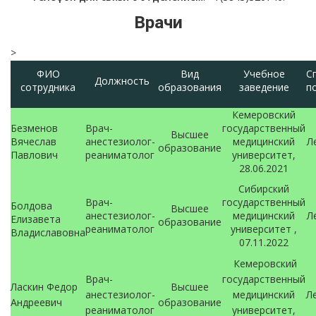
Врачи
>
ФИО
Вид
Учебное
С
Должность
сотрудника
образования
заведение
п
Кемеровский
Безменов
Врач-
государственный
Высшее
Вячеслав
анестезиолог-
медицинский
Л
образование
Павлович
реаниматолог
университет,
28.06.2021
Сибирский
Врач-
государственный
Болдова
Высшее
анестезиолог-
медицинский
Л
Елизавета
образование
реаниматолог
университет ,
Владиславовна
07.11.2022
Кемеровский
Врач-
государственный
Ласкин Федор
Высшее
анестезиолог-
медицинский
Л
Андреевич
образование
реаниматолог
университет,