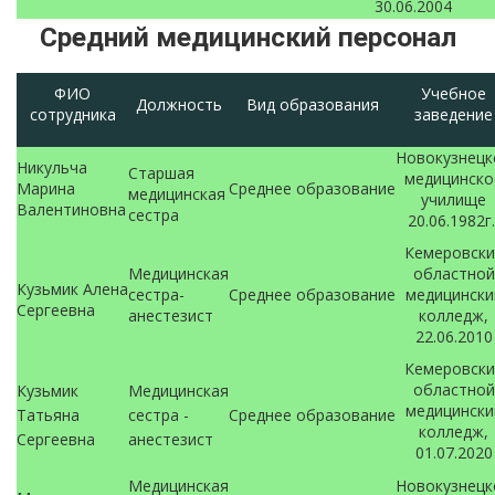
30.06.2004
Средний медицинский персонал
ФИО
Учебное
Должность
Вид образования
сотрудника
заведение
Новокузнецк
Никульча
Старшая
медицинско
Марина
Среднее
образование
медицинская
училище
Валентиновна
сестра
20.06.1982г
Кемеровски
Медицинская
областной
Кузьмик Алена
сестра-
Среднее образование
медицински
Сергеевна
анестезист
колледж,
22.06.2010
Кемеровски
областной
Кузьмик
Медицинская
медицински
Татьяна
сестра -
Среднее образование
колледж,
Сергеевна
анестезист
01.07.2020
Медицинская
Новокузнецк