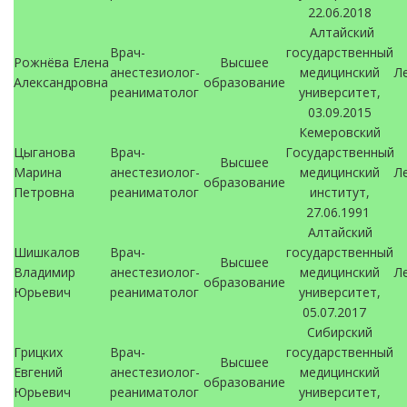
22.06.2018
Алтайский
Врач-
государственный
Рожнёва Елена
Высшее
анестезиолог-
медицинский
Л
Александровна
образование
реаниматолог
университет,
03.09.2015
Кемеровский
Цыганова
Врач-
Государственный
Высшее
Марина
анестезиолог-
медицинский
Л
образование
Петровна
реаниматолог
институт,
27.06.1991
Алтайский
Шишкалов
Врач-
государственный
Высшее
Владимир
анестезиолог-
медицинский
Л
образование
Юрьевич
реаниматолог
университет,
05.07.2017
Сибирский
Грицких
Врач-
государственный
Высшее
Евгений
анестезиолог-
медицинский
образование
Юрьевич
реаниматолог
университет,