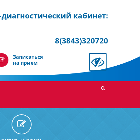
диагностический кабинет:
8(3843)320720
Записаться
на прием