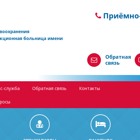
Приёмно-
авоохранения
екционная больница имени
Обратная
связь
с-служба
Обратная связь
Контакты
просы