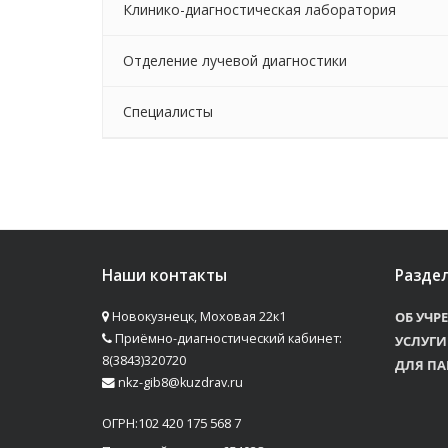
Клинико-диагностическая лаборатория
Отделение лучевой диагностики
Специалисты
Наши контакты
Разде
Новокузнецк, Моховая 22к1
ОБ УЧР
Приёмно-диагностический кабинет:
УСЛУГИ
8(3843)320720
ДЛЯ ПА
nkz-gib8@kuzdrav.ru
ОГРН:102 420 175 568 7