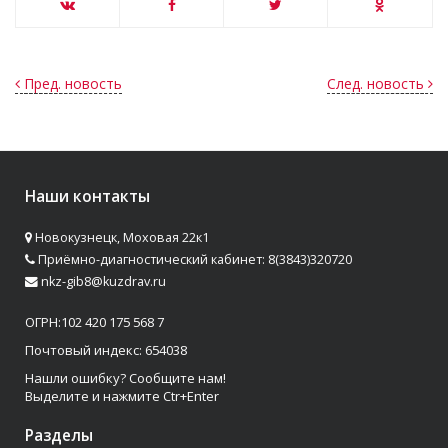
Пред. новость
След. новость
Наши контакты
Новокузнецк, Моховая 22к1
Приёмно-диагностический кабинет: 8(3843)320720
nkz-gib8@kuzdrav.ru
ОГРН:102 420 175 568 7
Почтовый индекс: 654038
Нашли ошибку? Сообщите нам!
Выделите и нажмите Ctr+Enter
Разделы