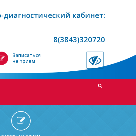
-диагностический кабинет:
8(3843)320720
Записаться
на прием