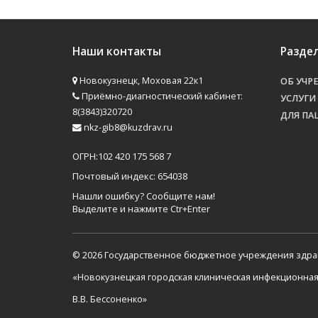
Наши контакты
Разде
Новокузнецк, Моховая 22к1
ОБ УЧР
Приёмно-диагностический кабинет:
УСЛУГИ
8(3843)320720
ДЛЯ ПА
nkz-gib8@kuzdrav.ru
ОГРН:102 420 175 568 7
Почтовый индекс: 654038
Нашли ошибку? Сообщите нам!
Выделите и нажмите Ctr+Enter
© 2026 Государственное бюджетное учреждения здр
«Новокузнецкая городская клиническая инфекционна
В.В. Бессоненко»