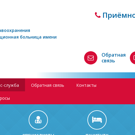
Приёмно
авоохранения
кционная больница имени
Обратная
связь
с-служба
Обратная связь
Контакты
просы