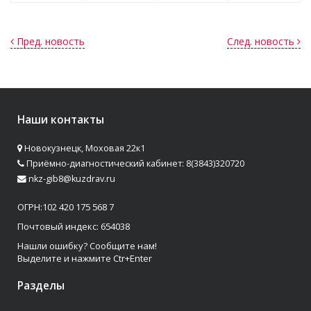
Пред. новость
След. новость
Наши контакты
Новокузнецк, Моховая 22к1
Приёмно-диагностический кабинет: 8(3843)320720
nkz-gib8@kuzdrav.ru
ОГРН:102 420 175 568 7
Почтовый индекс: 654038
Нашли ошибку? Сообщите нам!
Выделите и нажмите Ctr+Enter
Разделы