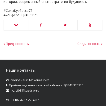
история, современный опыт, стратегия будущего».
#СилыКузбасса75
#конференцияПСК75
Пред. новость
След. новость
Наши контакты
Новокузнецк, Моховая 22к1
Приёмно-диагностический кабинет: 8(3843)320720
nkz-gib8@kuzdrav.ru
ОГРН:102 420 175 568 7