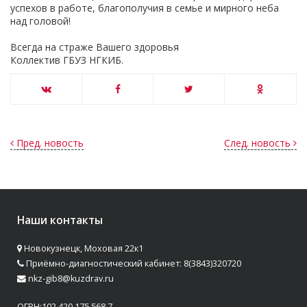
успехов в работе, благополучия в семье и мирного неба
над головой!
Всегда на страже Вашего здоровья
Коллектив ГБУЗ НГКИБ.
Пред. новость
След. новость
Наши контакты
Новокузнецк, Моховая 22к1
Приёмно-диагностический кабинет: 8(3843)320720
nkz-gib8@kuzdrav.ru
ОГРН:102 420 175 568 7