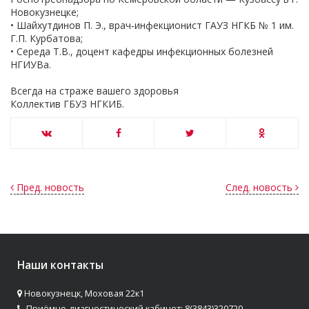
Новокузнецке;
• Шайхутдинов П. Э., врач‑инфекционист ГАУЗ НГКБ № 1 им.
Г.П. Курбатова;
• Середа Т.В., доцент кафедры инфекционных болезней
НГИУВа.
Всегда на страже вашего здоровья
Коллектив ГБУЗ НГКИБ.
Пред. новость
След. новость
Наши контакты
Новокузнецк, Моховая 22к1
Приёмно-диагностический кабинет: 8(3843)320720