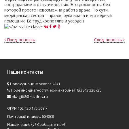
состраданием и отзывчивостью. Это должность, без
которой просто невозможна работа врача. По сути,
медицинская сестра – правая рука врача и его верный
помощник. Её труд кропотлив и усерден. ⠀
Пред. новость
След. новость
Наши контакты
Новокузнецк, Моховая 22к1
Приёмно-диагностический кабинет: 8(3843)320720
nkz-gib8@kuzdrav.ru
ОГРН:102 420 175 568 7
Почтовый индекс: 654038
Нашли ошибку? Сообщите нам!