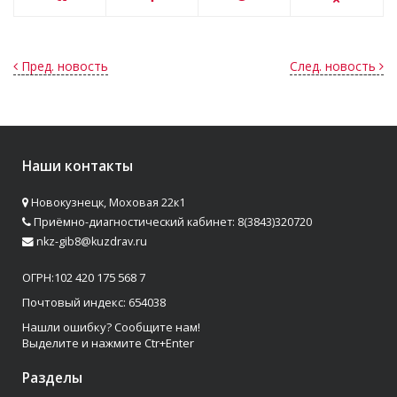
Пред. новость
След. новость
Наши контакты
Новокузнецк, Моховая 22к1
Приёмно-диагностический кабинет: 8(3843)320720
nkz-gib8@kuzdrav.ru
ОГРН:102 420 175 568 7
Почтовый индекс: 654038
Нашли ошибку? Сообщите нам!
Выделите и нажмите Ctr+Enter
Разделы