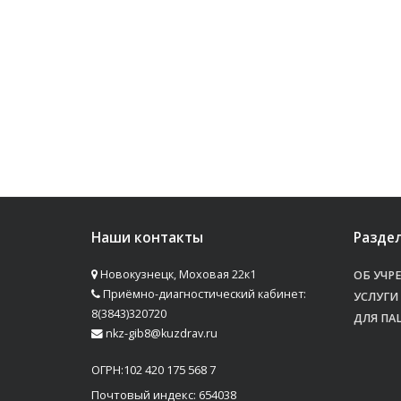
Наши контакты
Разде
Новокузнецк, Моховая 22к1
ОБ УЧР
Приёмно-диагностический кабинет:
УСЛУГИ
8(3843)320720
ДЛЯ ПА
nkz-gib8@kuzdrav.ru
ОГРН:102 420 175 568 7
Почтовый индекс: 654038