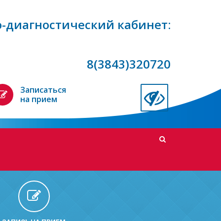
-диагностический кабинет:
8(3843)320720
Записаться
на прием