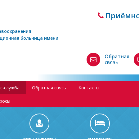
Приёмно
авоохранения
кционная больница имени
Обратная
связь
с-служба
Обратная связь
Контакты
просы