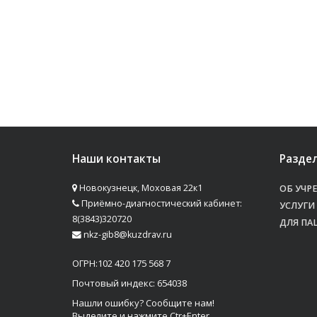
Наши контакты
Разде
Новокузнецк, Моховая 22к1
ОБ УЧР
Приёмно-диагностический кабинет:
УСЛУГИ
8(3843)320720
ДЛЯ ПА
nkz-gib8@kuzdrav.ru
ОГРН:102 420 175 568 7
Почтовый индекс: 654038
Нашли ошибку? Сообщите нам!
Выделите и нажмите Ctr+Enter