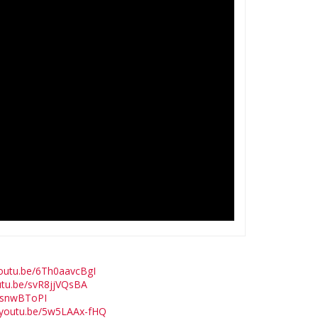
youtu.be/6Th0aavcBgI
outu.be/svR8jjVQsBA
_usnwBToPI
//youtu.be/5w5LAAx-fHQ