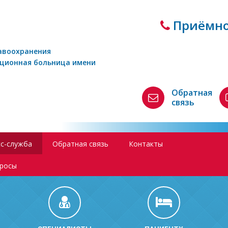
Приёмно
авоохранения
кционная больница имени
Обратная
связь
с-служба
Обратная связь
Контакты
просы