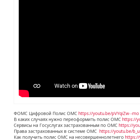
ФОМС Цифровой Полис ОМС
https://youtu.be/pVYqiZw--mo
В каких случаях нужно переоформить полис ОМС
https://
Cервисы на Госуслугах застрахованным по ОМС
https://y
Права застрахованных в системе ОМС
https://youtu.be/b
Как получить полис ОМС на несовершеннолетнего
https: