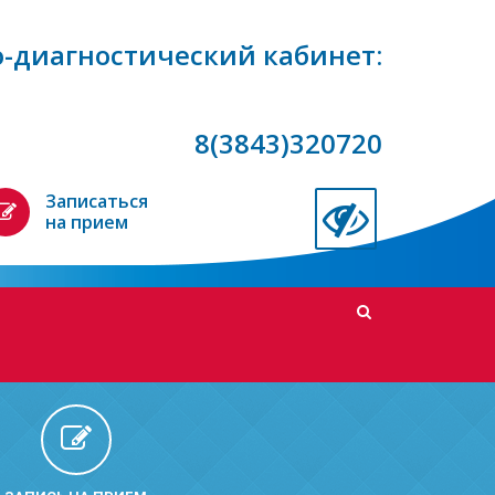
-диагностический кабинет:
8(3843)320720
Записаться
на прием