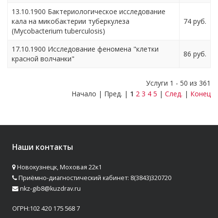
13.10.1900 Бактериологическое исследование
кала на микобактерии туберкулеза
74 руб.
(Mycobacterium tuberculosis)
17.10.1900 Исследование феномена "клетки
86 руб.
красной волчанки"
Услуги 1 - 50 из 361
Начало | Пред. |
1
2
3
4
5
|
След.
|
Конец
Наши контакты
Новокузнецк, Моховая 22к1
Приёмно-диагностический кабинет: 8(3843)320720
nkz-gib8@kuzdrav.ru
ОГРН:102 420 175 568 7