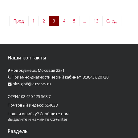
Пред.
1
2
3
4
5
...
13
След.
Наши контакты
Новокузнецк, Моховая 22к1
Приёмно-диагностический кабинет: 8(3843)320720
nkz-gib8@kuzdrav.ru
ОГРН:102 420 175 568 7
Почтовый индекс: 654038
Нашли ошибку? Сообщите нам!
Выделите и нажмите Ctr+Enter
Разделы