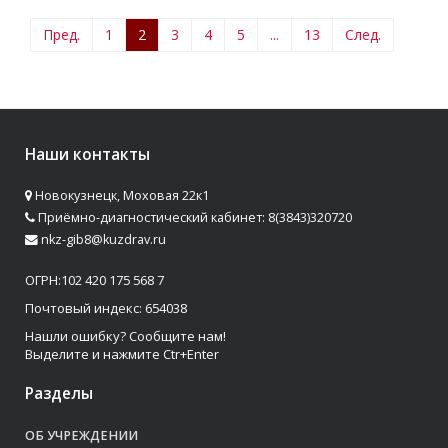
Пред.
1
2
3
4
5
...
13
След.
Наши контакты
Новокузнецк, Моховая 22к1
Приёмно-диагностический кабинет: 8(3843)320720
nkz-gib8@kuzdrav.ru
ОГРН:102 420 175 568 7
Почтовый индекс: 654038
Нашли ошибку? Сообщите нам!
Выделите и нажмите Ctr+Enter
Разделы
ОБ УЧРЕЖДЕНИИ