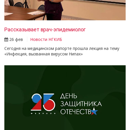
Рассказывает врач-эпидемиолог
26 фев
Новости НГКИБ
Сегодня на медицинском рапорте прошла лекция на тему
«Инфекция, вызванная вирусом Нипах»