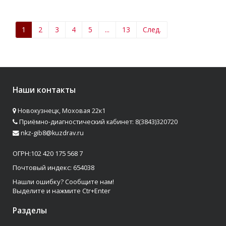
1
2
3
4
5
...
13
След.
Наши контакты
Новокузнецк, Моховая 22к1
Приёмно-диагностический кабинет: 8(3843)320720
nkz-gib8@kuzdrav.ru
ОГРН:102 420 175 568 7
Почтовый индекс: 654038
Нашли ошибку? Сообщите нам!
Выделите и нажмите Ctr+Enter
Разделы