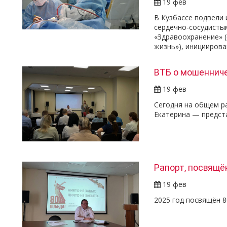
19 фев
В Кузбассе подвели 
сердечно-сосудисты
«Здравоохранение» 
жизнь»), иницииров
ВТБ о мошеннич
19 фев
Сегодня на общем р
Екатерина — предст
Рапорт, посвящё
19 фев
2025 год посвящён 