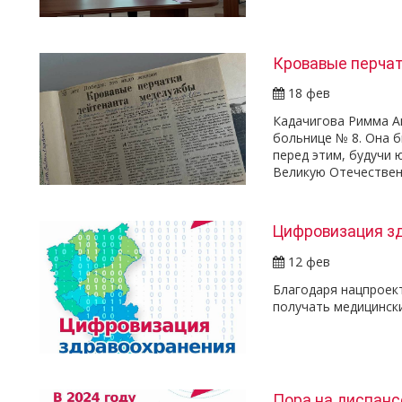
Кровавые перча
18 фев
Кадачигова Римма А
больнице № 8. Она б
перед этим, будучи
Великую Отечествен
Цифровизация зд
12 фев
Благодаря нацпроек
получать медицински
Пора на диспанс