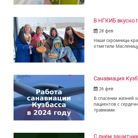
В НГКИБ вкусно 
28 фев
Наши скромницы-крас
отметили Масленицу 
Санавиация Кузб
26 фев
В спасении жизней 
пациентов с сердеч
травмами.
С днём защитник