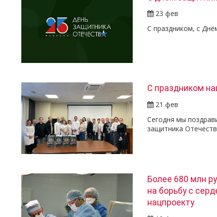
23 фев
С праздником, с Днё
С праздником на
21 фев
Сегодня мы поздрав
защитника Отечеств
Более 680 млн ру
на борьбу с сер
нацпроекту