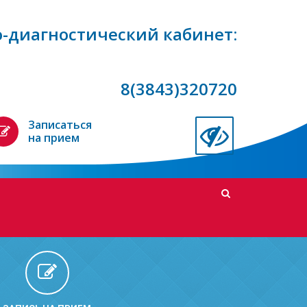
-диагностический кабинет:
8(3843)320720
Записаться
на прием