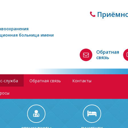
Приёмно
авоохранения
кционная больница имени
Обратная
связь
с-служба
Обратная связь
Контакты
просы