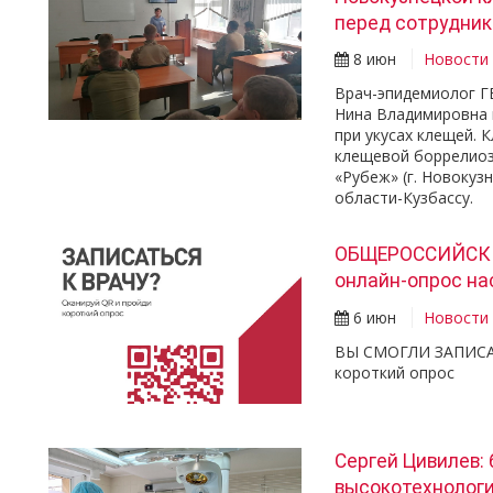
перед сотрудни
8 июн
Новости
Врач-эпидемиолог Г
Нина Владимировна 
при укусах клещей.
клещевой боррелиоз
«Рубеж» (г. Новокуз
области-Кузбассу.
ОБЩЕРОССИЙСК
онлайн-опрос на
6 июн
Новости
ВЫ СМОГЛИ ЗАПИСАТ
короткий опрос
Сергей Цивилев:
высокотехнологи