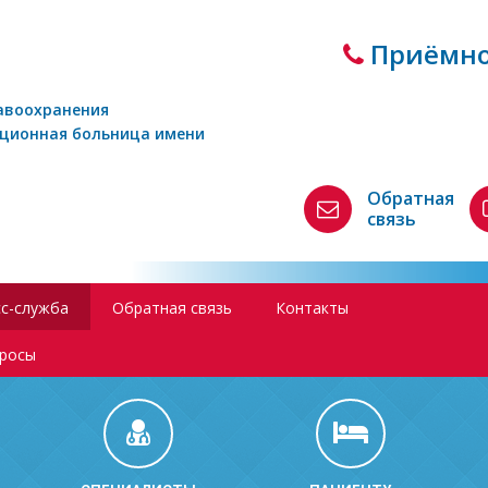
Приёмно
авоохранения
кционная больница имени
Обратная
связь
с-служба
Обратная связь
Контакты
просы