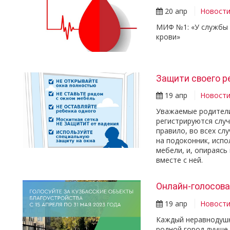
20 апр
Новост
МИФ №1: «У службы 
крови»
Защити своего р
19 апр
Новост
Уважаемые родители
регистрируются случ
правило, во всех сл
на подоконник, испо
мебели, и, опираясь
вместе с ней.
Онлайн-голосова
19 апр
Новост
Каждый неравнодушн
родной город лучше