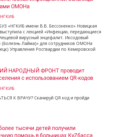
ками ОМОНа
 НГКИБ
БУЗ «НГКИБ имени В.В. Бессоненко» Новицкая
выступила с лекцией «Инфекции, передающиеся
 Клещевой вирусный энцефалит. Иксодовый
 (Болезнь Лайма)» для сотрудников ОМОНа
нецк) Управления Росгвардии по Кемеровской
ИЙ НАРОДНЫЙ ФРОНТ проводит
селения с использованием QR-кодов
 НГКИБ
ЬСЯ К ВРАЧУ? Сканируй QR код и пройди
 более тысячи детей получили
чную помощь в больницах КуZбасса