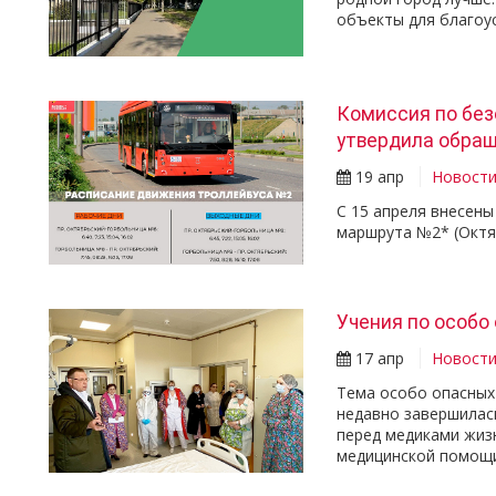
объекты для благоу
Комиссия по без
утвердила обра
19 апр
Новост
С 15 апреля внесен
маршрута №2* (Октя
Учения по особ
17 апр
Новост
Тема особо опасных
недавно завершилас
перед медиками жиз
медицинской помощи