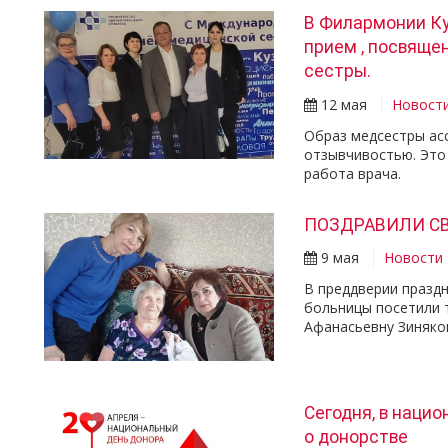
В Филармонии К
прием , посвящ
сестры.
12 мая
Новост
Образ медсестры асс
отзывчивостью. Это
работа врача.
ПОЗДРАВИЛИ СВ
9 мая
Новости
В преддверии празд
больницы посетили 
Афанасьевну Зиняков
Сегодня, в наци
о донорстве