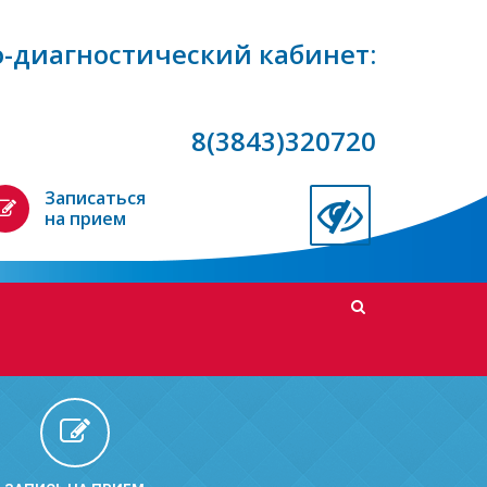
-диагностический кабинет:
8(3843)320720
Записаться
на прием