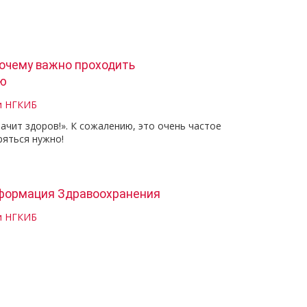
почему важно проходить
ю
и НГКИБ
начит здоров!». К сожалению, это очень частое
ряться нужно!
формация Здравоохранения
и НГКИБ