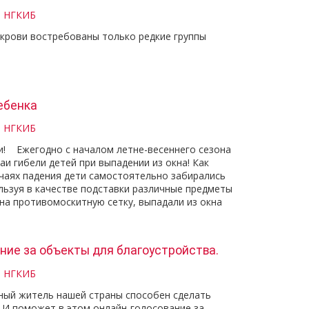
и НГКИБ
крови востребованы только редкие группы
ебенка
и НГКИБ
! Ежегодно с началом летне-весеннего сезона
аи гибели детей при выпадении из окна! Как
учаях падения дети самостоятельно забирались
льзуя в качестве подставки различные предметы
 на противомоскитную сетку, выпадали из окна
ние за объекты для благоустройства.
и НГКИБ
ый житель нашей страны способен сделать
. И поможет в этом онлайн-голосование за