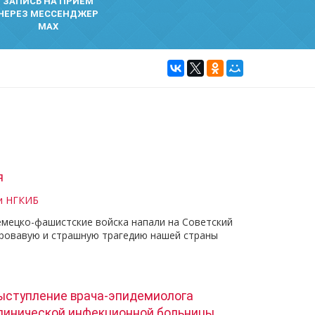
ЗАПИСЬ НА ПРИЕМ
ЧЕРЕЗ МЕССЕНДЖЕР
MAX
я
и НГКИБ
емецко-фашистские войска напали на Советский
кровавую и страшную трагедию нашей страны
ыступление врача-эпидемиолога
линической инфекционной больницы