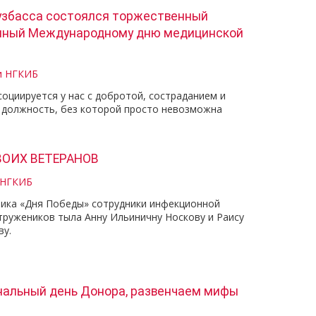
узбасса состоялся торжественный
енный Международному дню медицинской
и НГКИБ
оциируется у нас с добротой, состраданием и
 должность, без которой просто невозможна
ОИХ ВЕТЕРАНОВ
 НГКИБ
ника «Дня Победы» сотрудники инфекционной
тружеников тыла Анну Ильиничну Носкову и Раису
у. ⠀ ⠀
ональный день Донора, развенчаем мифы