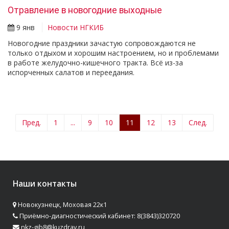
Отравление в новогодние выходные
9 янв
Новости НГКИБ
Новогодние праздники зачастую сопровождаются не
только отдыхом и хорошим настроением, но и проблемами
в работе желудочно-кишечного тракта. Всё из-за
испорченных салатов и переедания.
Пред.
1
...
9
10
11
12
13
След.
Наши контакты
Новокузнецк, Моховая 22к1
Приёмно-диагностический кабинет: 8(3843)320720
nkz-gib8@kuzdrav.ru