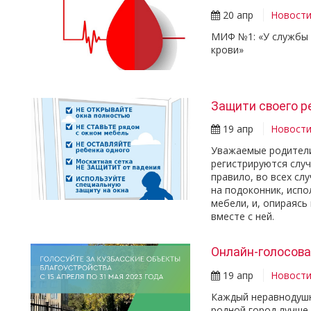
20 апр
Новост
МИФ №1: «У службы 
крови»
Защити своего р
19 апр
Новост
Уважаемые родители
регистрируются случ
правило, во всех сл
на подоконник, испо
мебели, и, опираясь
вместе с ней.
Онлайн-голосова
19 апр
Новост
Каждый неравнодушн
родной город лучше