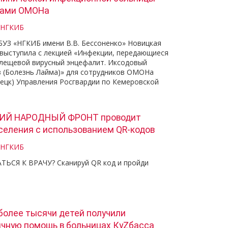
ками ОМОНа
 НГКИБ
БУЗ «НГКИБ имени В.В. Бессоненко» Новицкая
выступила с лекцией «Инфекции, передающиеся
 Клещевой вирусный энцефалит. Иксодовый
 (Болезнь Лайма)» для сотрудников ОМОНа
нецк) Управления Росгвардии по Кемеровской
ИЙ НАРОДНЫЙ ФРОНТ проводит
селения с использованием QR-кодов
 НГКИБ
ЬСЯ К ВРАЧУ? Сканируй QR код и пройди
 более тысячи детей получили
чную помощь в больницах КуZбасса