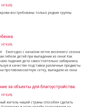
и НГКИБ
крови востребованы только редкие группы
ебенка
и НГКИБ
! Ежегодно с началом летне-весеннего сезона
аи гибели детей при выпадении из окна! Как
учаях падения дети самостоятельно забирались
льзуя в качестве подставки различные предметы
 на противомоскитную сетку, выпадали из окна
ние за объекты для благоустройства.
и НГКИБ
ый житель нашей страны способен сделать
. И поможет в этом онлайн-голосование за