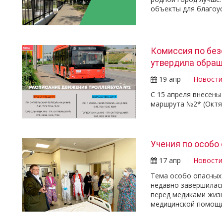
объекты для благоу
Комиссия по без
утвердила обра
19 апр
Новост
С 15 апреля внесен
маршрута №2* (Октя
Учения по особ
17 апр
Новост
Тема особо опасных
недавно завершилас
перед медиками жиз
медицинской помощи