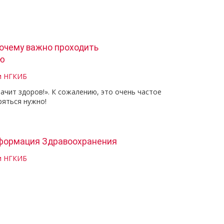
почему важно проходить
ю
и НГКИБ
начит здоров!». К сожалению, это очень частое
ряться нужно!
формация Здравоохранения
и НГКИБ