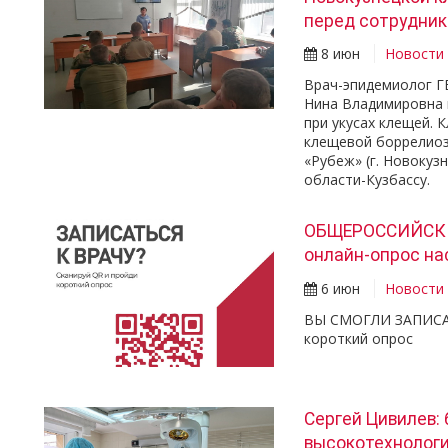
перед сотрудни
8 июн
Новости
Врач-эпидемиолог Г
Нина Владимировна 
при укусах клещей.
клещевой боррелиоз
«Рубеж» (г. Новокуз
области-Кузбассу.
ОБЩЕРОССИЙСК
онлайн-опрос на
6 июн
Новости
ВЫ СМОГЛИ ЗАПИСАТ
короткий опрос
Сергей Цивилев:
высокотехнологи