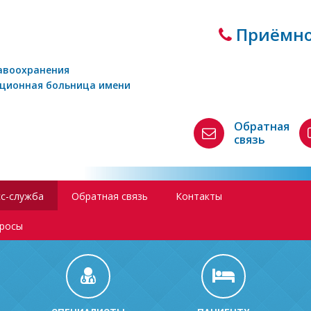
Приёмно
авоохранения
кционная больница имени
Обратная
связь
с-служба
Обратная связь
Контакты
просы