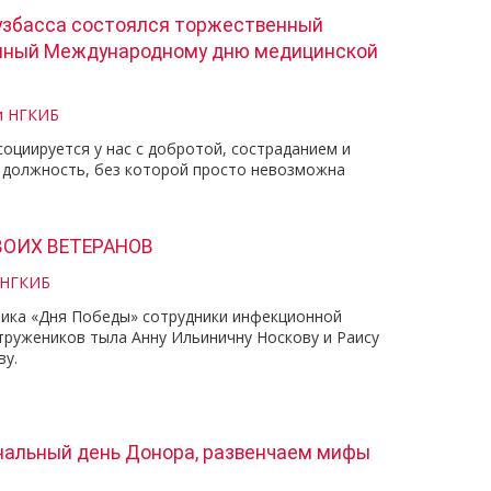
узбасса состоялся торжественный
енный Международному дню медицинской
и НГКИБ
оциируется у нас с добротой, состраданием и
 должность, без которой просто невозможна
ОИХ ВЕТЕРАНОВ
 НГКИБ
ника «Дня Победы» сотрудники инфекционной
тружеников тыла Анну Ильиничну Носкову и Раису
у. ⠀ ⠀
ональный день Донора, развенчаем мифы