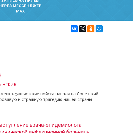
ЗАПИСЬ НА ПРИЕМ
ЧЕРЕЗ МЕССЕНДЖЕР
MAX
я
и НГКИБ
емецко-фашистские войска напали на Советский
кровавую и страшную трагедию нашей страны
ыступление врача-эпидемиолога
линической инфекционной больницы