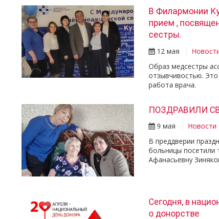
В Филармонии К
прием , посвящ
сестры.
12 мая
Новост
Образ медсестры асс
отзывчивостью. Это
работа врача.
ПОЗДРАВИЛИ СВ
9 мая
Новости
В преддверии празд
больницы посетили 
Афанасьевну Зиняков
Сегодня, в наци
о донорстве