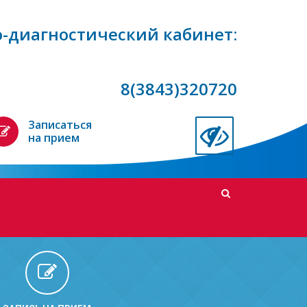
-диагностический кабинет:
8(3843)320720
Записаться
на прием