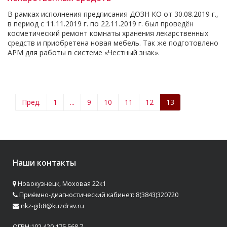
В рамках исполнения предписания ДОЗН КО от 30.08.2019 г.,
в период с 11.11.2019 г. по 22.11.2019 г. был проведён
косметический ремонт комнаты хранения лекарственных
средств и приобретена новая мебель. Так же подготовлено
АРМ для работы в системе «Честный знак».
Пред.
1
...
9
10
11
12
13
Наши контакты
Новокузнецк, Моховая 22к1
Приёмно-диагностический кабинет: 8(3843)320720
nkz-gib8@kuzdrav.ru
ОГРН:102 420 175 568 7