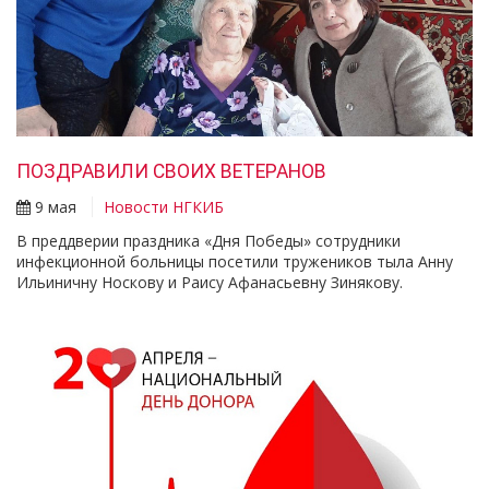
ПОЗДРАВИЛИ СВОИХ ВЕТЕРАНОВ
9 мая
Новости НГКИБ
В преддверии праздника «Дня Победы» сотрудники
инфекционной больницы посетили тружеников тыла Анну
Ильиничну Носкову и Раису Афанасьевну Зинякову. ⠀ ⠀