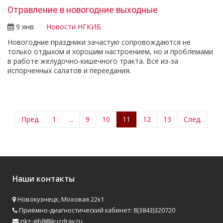
Отравление в новогодние выходные
9 янв
Новости НГКИБ
Новогодние праздники зачастую сопровождаются не
только отдыхом и хорошим настроением, но и проблемами
в работе желудочно-кишечного тракта. Всё из-за
испорченных салатов и переедания.
Пред.
1
...
9
10
11
12
13
След.
Наши контакты
Новокузнецк, Моховая 22к1
Приёмно-диагностический кабинет: 8(3843)320720
nkz-gib8@kuzdrav.ru