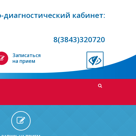
-диагностический кабинет:
8(3843)320720
Записаться
на прием