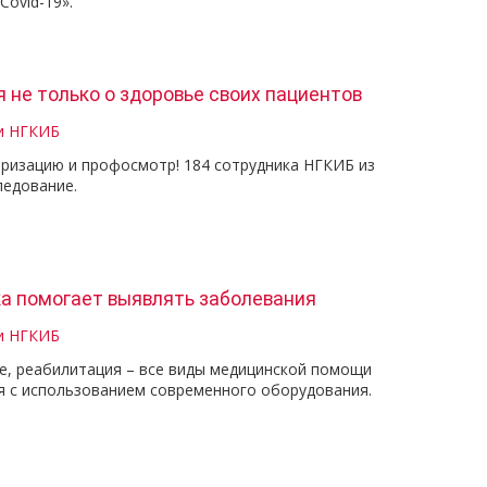
Covid-19».
 не только о здоровье своих пациентов
и НГКИБ
ризацию и профосмотр! 184 сотрудника НГКИБ из
ледование.
а помогает выявлять заболевания
и НГКИБ
ие, реабилитация – все виды медицинской помощи
я с использованием современного оборудования.