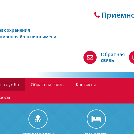
Приёмно
авоохранения
кционная больница имени
Обратная
связь
с-служба
Обратная связь
Контакты
просы