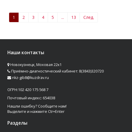
1
2
3
4
5
...
13
След.
Наши контакты
Новокузнецк, Моховая 22к1
Приёмно-диагностический кабинет: 8(3843)320720
nkz-gib8@kuzdrav.ru
ОГРН:102 420 175 568 7
Почтовый индекс: 654038
Нашли ошибку? Сообщите нам!
Выделите и нажмите Ctr+Enter
Разделы