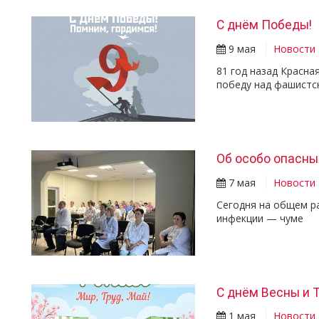
С днём Победы!
9 мая
Новости
81 год назад Красн
победу над фашистс
Об особо опасны
7 мая
Новости
Сегодня на общем р
инфекции — чуме
С днём Весны и Т
1 мая
Новости