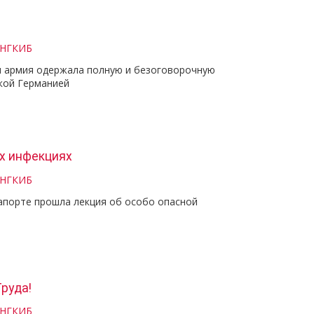
 НГКИБ
ая армия одержала полную и безоговорочную
кой Германией
х инфекциях
 НГКИБ
апорте прошла лекция об особо опасной
руда!
 НГКИБ