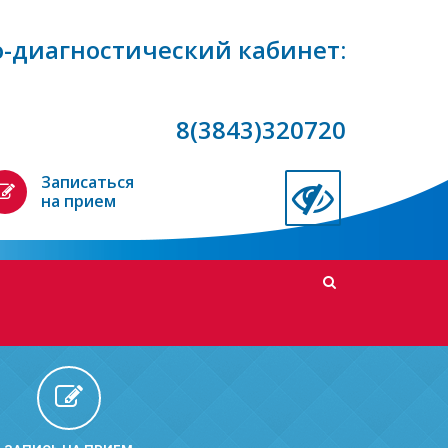
-диагностический кабинет:
8(3843)320720
Записаться
на прием