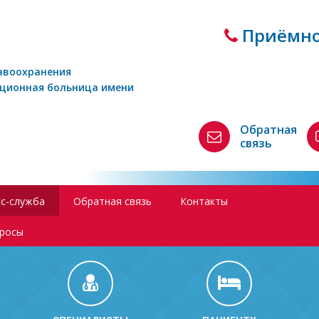
Приёмно
авоохранения
кционная больница имени
Обратная
связь
с-служба
Обратная связь
Контакты
просы