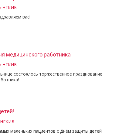
и НГКИБ
здравляем вас!
ня медицинского работника
и НГКИБ
льнице состоялось торжественное празднование
аботника!
етей!
 НГКИБ
амых маленьких пациентов с Днём защиты детей!