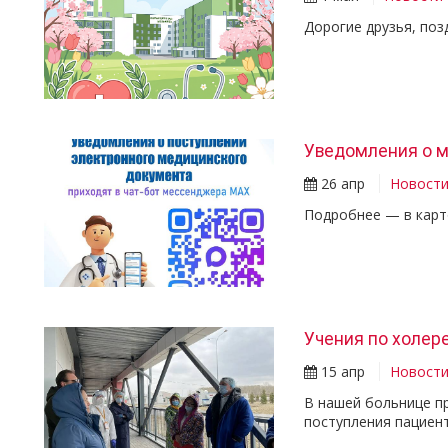
Дорогие друзья, поз
Уведомления о м
26 апр
Новост
Подробнее — в карт
Учения по холер
15 апр
Новост
В нашей больнице пр
поступления пациент