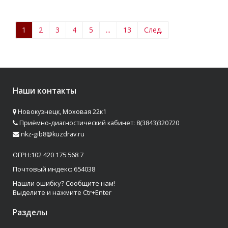
1
2
3
4
5
...
13
След.
Наши контакты
Новокузнецк, Моховая 22к1
Приёмно-диагностический кабинет: 8(3843)320720
nkz-gib8@kuzdrav.ru
ОГРН:102 420 175 568 7
Почтовый индекс: 654038
Нашли ошибку? Сообщите нам!
Выделите и нажмите Ctr+Enter
Разделы