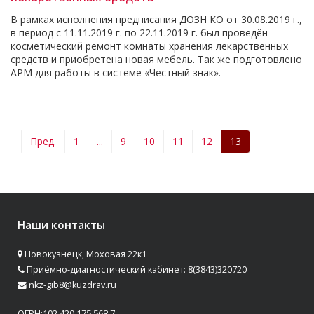
В рамках исполнения предписания ДОЗН КО от 30.08.2019 г.,
в период с 11.11.2019 г. по 22.11.2019 г. был проведён
косметический ремонт комнаты хранения лекарственных
средств и приобретена новая мебель. Так же подготовлено
АРМ для работы в системе «Честный знак».
Пред.
1
...
9
10
11
12
13
Наши контакты
Новокузнецк, Моховая 22к1
Приёмно-диагностический кабинет: 8(3843)320720
nkz-gib8@kuzdrav.ru
ОГРН:102 420 175 568 7