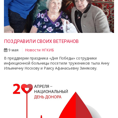
ПОЗДРАВИЛИ СВОИХ ВЕТЕРАНОВ
9 мая
Новости НГКИБ
В преддверии праздника «Дня Победы» сотрудники
инфекционной больницы посетили тружеников тыла Анну
Ильиничну Носкову и Раису Афанасьевну Зинякову. ⠀ ⠀