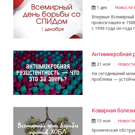
1 дек
Новости
Впервые Всемирный 
провозглашён в 198
с 1996 года он год
Антимикробная 
21 ноя
Новост
На сегодняшний мом
проблема — устойчи
Коварная болезн
15 ноя
Новост
Хроническая обструк