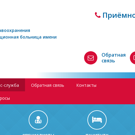
Приёмно
авоохранения
кционная больница имени
Обратная
связь
с-служба
Обратная связь
Контакты
просы