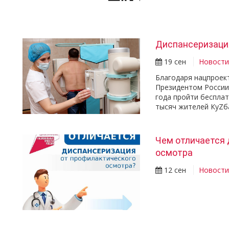
Диспансеризаци
19 сен
Новост
Благодаря нацпроек
Президентом России
года пройти беспла
тысяч жителей КуZб
Чем отличается 
осмотра
12 сен
Новост