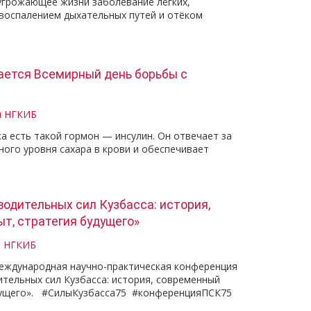
угрожающее жизни заболевание лёгких,
воспалением дыхательных путей и отёком
ается Всемирный день борьбы с
и НГКИБ
а есть такой гормон — инсулин. Он отвечает за
ого уровня сахара в крови и обеспечивает
водительных сил Кузбасса: история,
т, стратегия будущего»
и НГКИБ
еждународная научно-практическая конференция
тельных сил Кузбасса: история, современный
дущего». #СилыКузбасса75 #конференцияПСК75