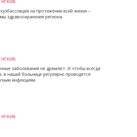
и НГКИБ
 кузбассовцев на протяжении всей жизни –
емы здравоохранения региона.
и НГКИБ
нные заболевания не дремлют. И чтобы всегда
и, в нашей больнице регулярно проводятся
асным инфекциям.
и НГКИБ