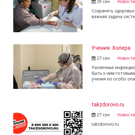
29 сен
Новост
Сохранять здоровье
важная задача сист
Учения. Холера
27 сен
Новост
Различные инфекцио
быть к ним готовым
учения по особо оп
takzdorovo.ru
27 сен
Новост
takzdorovo.ru