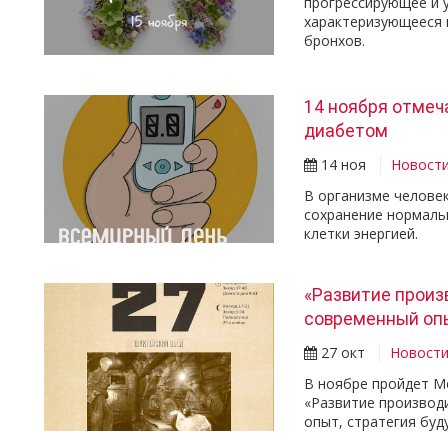
прогрессирующее и 
характеризующееся 
бронхов.
14 ноября отмеч
диабетом
14 ноя
Новост
В организме человек
сохранение нормальн
клетки энергией.
«Развитие произ
современный опы
27 окт
Новост
В ноябре пройдет М
«Развитие производи
опыт, стратегия бу