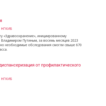
я
и НГКИБ
ту «Здравоохранение», инициированному
 Владимиром Путиным, за восемь месяцев 2023
тно необходимые обследования смогли свыше 670
асса.
диспансеризация от профилактического
и НГКИБ