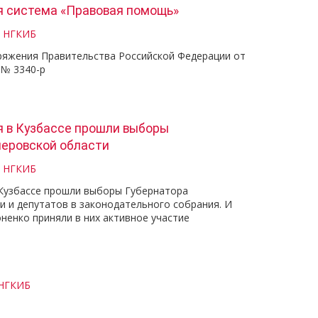
 система «Правовая помощь»
и НГКИБ
ряжения Правительства Российской Федерации от
 № 3340-р
ря в Кузбассе прошли выборы
меровской области
и НГКИБ
в Кузбассе прошли выборы Губернатора
и и депутатов в законодательного собрания. И
оненко приняли в них активное участие
 НГКИБ