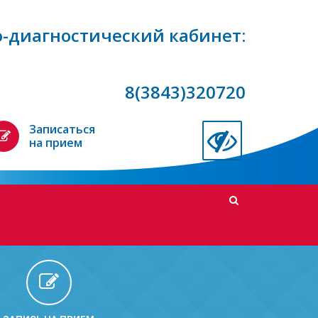
-диагностический кабинет:
8(3843)320720
Записаться
на прием