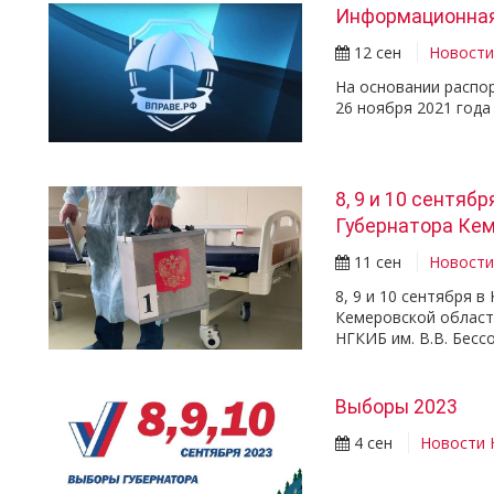
Информационная
12 сен
Новост
На основании распо
26 ноября 2021 года
8, 9 и 10 сентяб
Губернатора Ке
11 сен
Новост
8, 9 и 10 сентября 
Кемеровской област
НГКИБ им. В.В. Бесс
Выборы 2023
4 сен
Новости