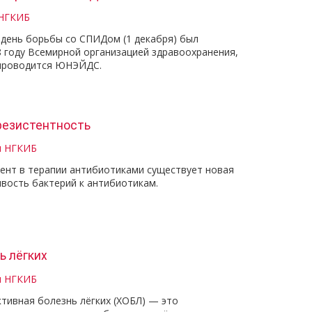
 НГКИБ
день борьбы со СПИДом (1 декабря) был
8 году Всемирной организацией здравоохранения,
а проводится ЮНЭЙДС.
резистентность
и НГКИБ
ент в терапии антибиотиками существует новая
вость бактерий к антибиотикам.
ь лёгких
и НГКИБ
тивная болезнь лёгких (ХОБЛ) — это